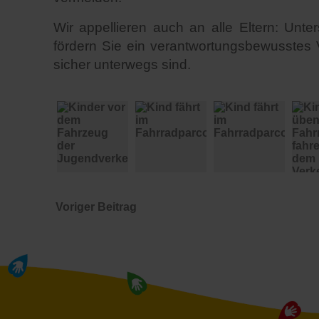
Wir appellieren auch an alle Eltern: Un
fördern Sie ein verantwortungsbewusstes
sicher unterwegs sind.
Kinder vor dem Fahrzeug der Jugendverkehrsschule
Kind fährt im Fahrradparcours
Kind fährt im Fahrradparcours
Kinder üben F
Voriger Beitrag