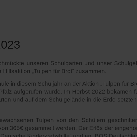
2023
hmückte unseren Schulgarten und unser Schulgel
Hilfsaktion „Tulpen für Brot“ zusammen.
hule in diesem Schuljahr an der Aktion „Tulpen für B
d-Pfalz aufgerufen wurde. Im Herbst 2022 bekamen f
garten und auf dem Schulgelände in die Erde setzte
ewachsenen Tulpen von den Schülern geschnitte
 von 365€ gesammelt werden. Der Erlös der eingeno
e Deutsche Kinderkrebshilfe“ und an „BOS Deutschlan